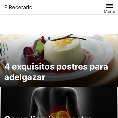
Saltar
ElRecetario
al
Menu
contenido
4 exquisitos postres para
adelgazar