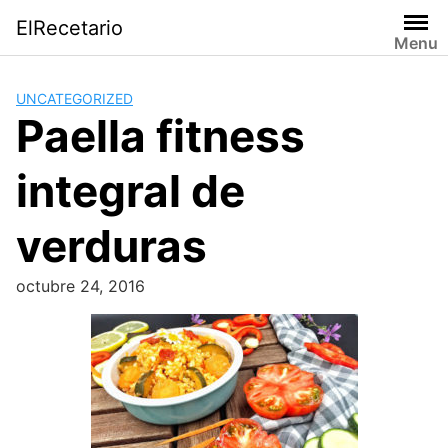
Saltar
ElRecetario
al
Menu
contenido
UNCATEGORIZED
Paella fitness
integral de
verduras
octubre 24, 2016