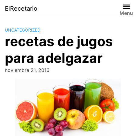
Saltar
ElRecetario
al
Menu
contenido
UNCATEGORIZED
recetas de jugos
para adelgazar
noviembre 21, 2016