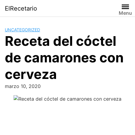
Saltar
ElRecetario
al
Menu
contenido
UNCATEGORIZED
Receta del cóctel
de camarones con
cerveza
marzo 10, 2020