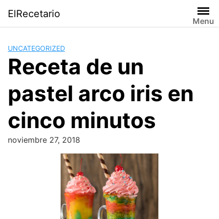
Saltar
ElRecetario
al
Menu
contenido
UNCATEGORIZED
Receta de un
pastel arco iris en
cinco minutos
noviembre 27, 2018