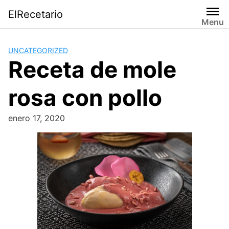
Saltar
ElRecetario
al
Menu
contenido
UNCATEGORIZED
Receta de mole
rosa con pollo
enero 17, 2020