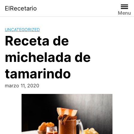
Saltar
ElRecetario
al
Menu
contenido
UNCATEGORIZED
Receta de
michelada de
tamarindo
marzo 11, 2020