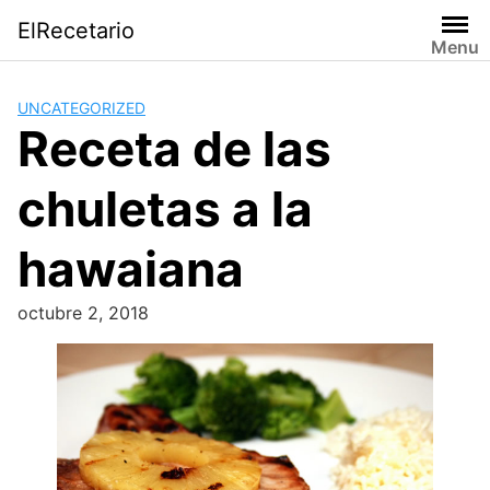
Saltar
ElRecetario
al
Menu
contenido
UNCATEGORIZED
Receta de las
chuletas a la
hawaiana
octubre 2, 2018