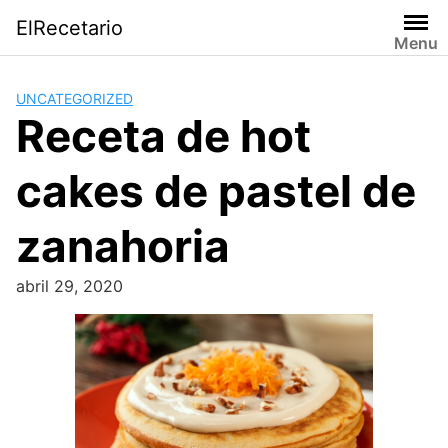
Saltar
ElRecetario
al
Menu
contenido
UNCATEGORIZED
Receta de hot
cakes de pastel de
zanahoria
abril 29, 2020