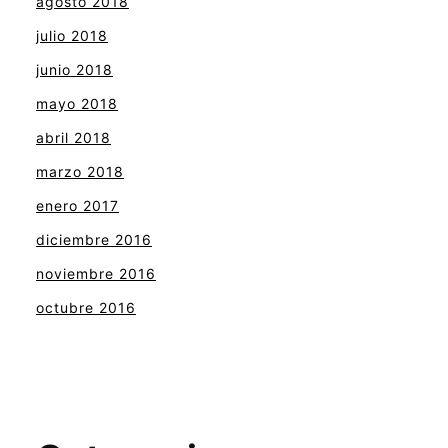
agosto 2018
julio 2018
junio 2018
mayo 2018
abril 2018
marzo 2018
enero 2017
diciembre 2016
noviembre 2016
octubre 2016