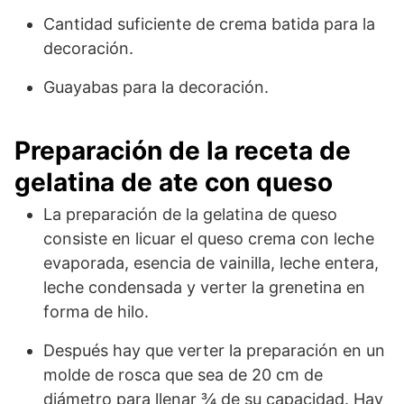
Cantidad suficiente de crema batida para la
decoración.
Guayabas para la decoración.
Preparación de la receta de
gelatina de ate con queso
La preparación de la gelatina de queso
consiste en licuar el queso crema con leche
evaporada, esencia de vainilla, leche entera,
leche condensada y verter la grenetina en
forma de hilo.
Después hay que verter la preparación en un
molde de rosca que sea de 20 cm de
diámetro para llenar ¾ de su capacidad. Hay