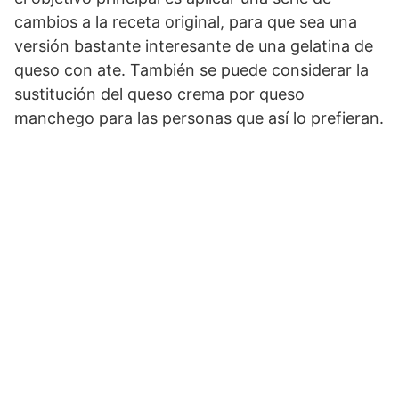
cambios a la receta original, para que sea una
versión bastante interesante de una gelatina de
queso con ate. También se puede considerar la
sustitución del queso crema por queso
manchego para las personas que así lo prefieran.