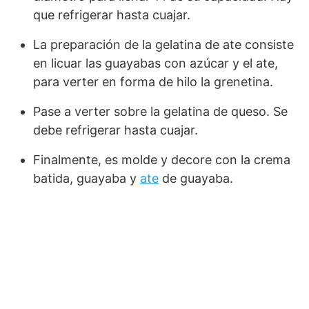
que refrigerar hasta cuajar.
La preparación de la gelatina de ate consiste
en licuar las guayabas con azúcar y el ate,
para verter en forma de hilo la grenetina.
Pase a verter sobre la gelatina de queso. Se
debe refrigerar hasta cuajar.
Finalmente, es molde y decore con la crema
batida, guayaba y
ate
de guayaba.