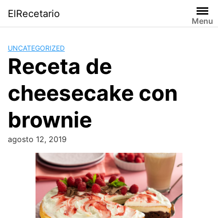
Saltar
ElRecetario
al
Menu
contenido
UNCATEGORIZED
Receta de
cheesecake con
brownie
agosto 12, 2019