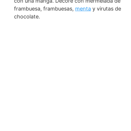
con una manga. Decore con mermelada de
frambuesa, frambuesas,
menta
y virutas de
chocolate.