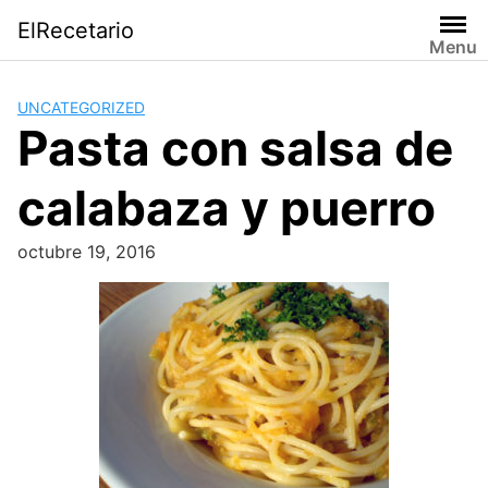
Saltar
ElRecetario
al
Menu
contenido
UNCATEGORIZED
Pasta con salsa de
calabaza y puerro
octubre 19, 2016