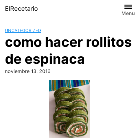
Saltar
ElRecetario
al
Menu
contenido
UNCATEGORIZED
como hacer rollitos
de espinaca
noviembre 13, 2016